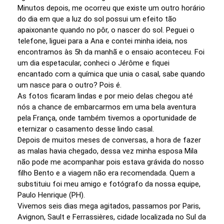
Minutos depois, me ocorreu que existe um outro horário
do dia em que a luz do sol possui um efeito tão
apaixonante quando no pôr, o nascer do sol. Peguei o
telefone, liguei para a Ana e contei minha ideia, nos
encontramos às 5h da manhã e o ensaio aconteceu. Foi
um dia espetacular, conheci o Jérôme e fiquei
encantado com a química que unia o casal, sabe quando
um nasce para o outro? Pois é.
As fotos ficaram lindas e por meio delas chegou até
nós a chance de embarcarmos em uma bela aventura
pela França, onde também tivemos a oportunidade de
eternizar o casamento desse lindo casal.
Depois de muitos meses de conversas, a hora de fazer
as malas havia chegado, dessa vez minha esposa Mila
não pode me acompanhar pois estava grávida do nosso
filho Bento e a viagem não era recomendada. Quem a
substituiu foi meu amigo e fotógrafo da nossa equipe,
Paulo Henrique (PH).
Vivemos seis dias mega agitados, passamos por Paris,
Avignon, Sault e Ferrassières, cidade localizada no Sul da