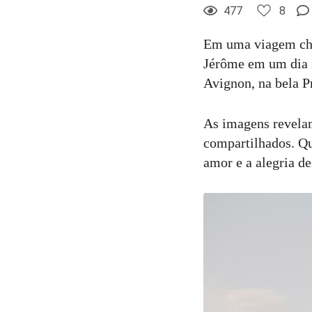
8
Curtir
477
8
Comentar
Em uma viagem chei
Jérôme em um dia m
Avignon, na bela P
As imagens revelam
compartilhados. Qu
amor e a alegria d