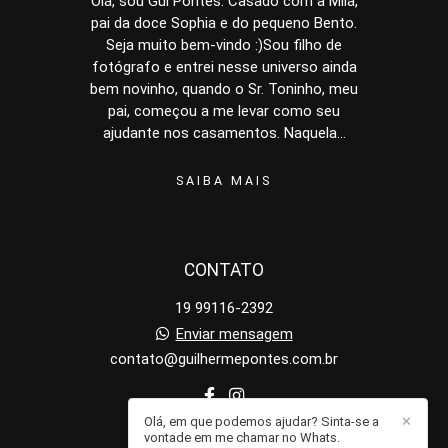
Olá, sou Gui Pontes. Casado com a Mila,
pai da doce Sophia e do pequeno Bento.
Seja muito bem-vindo :)Sou filho de
fotógrafo e entrei nesse universo ainda
bem novinho, quando o Sr. Toninho, meu
pai, começou a me levar como seu
ajudante nos casamentos. Naquela...
SAIBA MAIS
CONTATO
19 99116-2392
Enviar mensagem
contato@guilhermepontes.com.br
Olá, em que podemos ajudar? Sinta-se a
✕
vontade em me chamar no Whats.