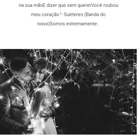
na sua mãoE dizer que sem quererVocê roubou
meu coração."- Suéteres (Banda do
noivo)Somos extremamente...