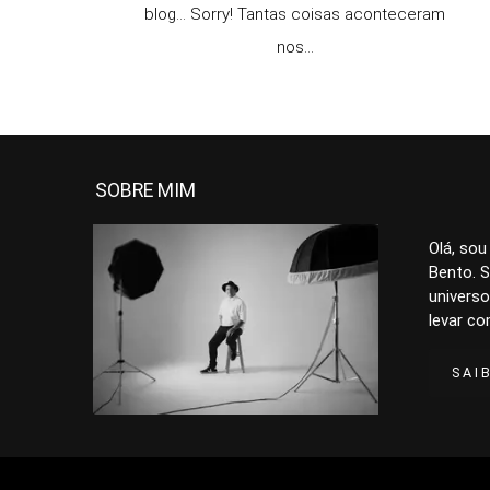
blog... Sorry! Tantas coisas aconteceram
nos...
SOBRE MIM
Olá, sou
Bento. S
universo
levar co
SAI