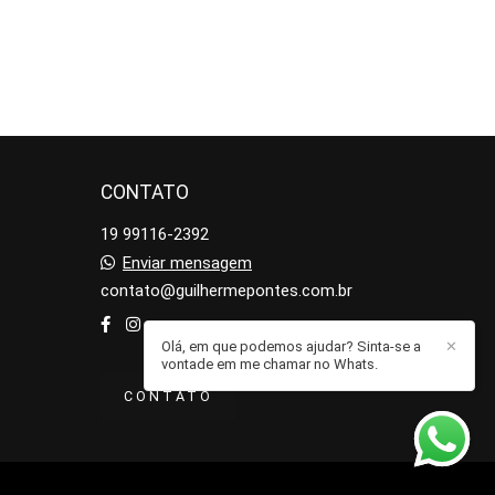
CONTATO
19 99116-2392
Enviar mensagem
contato@guilhermepontes.com.br
Olá, em que podemos ajudar? Sinta-se a
✕
vontade em me chamar no Whats.
CONTATO