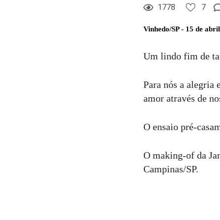
1778
7
Comentar
Vinhedo/SP - 15 de abri
Um lindo fim de tar
Para nós a alegria 
amor através de nos
O ensaio pré-casam
O making-of da Jan
Campinas/SP.